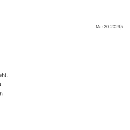
Mar 20, 2026
5
eht.
u
ch