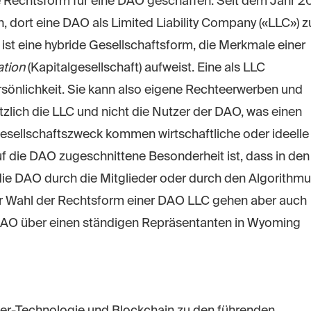
Rechtsform für eine DAO geschaffen. Seit dem Jahr 2
 dort eine DAO als Limited Liability Company («LLC») z
C ist eine hybride Gesellschaftsform, die Merkmale einer
ation
(Kapitalgesellschaft) aufweist. Eine als LLC
sönlichkeit. Sie kann also eigene Rechteerwerben und
tzlich die LLC und nicht die Nutzer der DAO, was einen
 Gesellschaftszweck kommen wirtschaftliche oder ideelle
uf die DAO zugeschnittene Besonderheit ist, dass in den
ie DAO durch die Mitglieder oder durch den Algorithm
der Wahl der Rechtsform einer DAO LLC gehen aber auch
e DAO über einen ständigen Repräsentanten in Wyoming
ger-Technologie und Blockchain zu den führenden