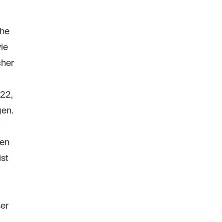
che
ie
cher
022,
gen.
len
st
ser