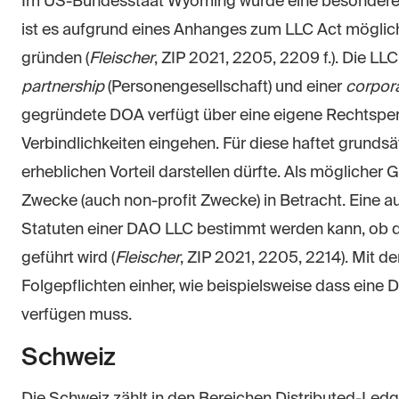
Im US-Bundesstaat Wyoming wurde eine besondere 
ist es aufgrund eines Anhanges zum LLC Act möglich,
gründen (
Fleischer
, ZIP 2021, 2205, 2209 f.). Die LL
partnership
(Personengesellschaft) und einer
corpor
gegründete DOA verfügt über eine eigene Rechtsper
Verbindlichkeiten eingehen. Für diese haftet grundsä
erheblichen Vorteil darstellen dürfte. Als möglicher
Zwecke (auch non-profit Zwecke) in Betracht. Eine a
Statuten einer DAO LLC bestimmt werden kann, ob d
geführt wird (
Fleischer
, ZIP 2021, 2205, 2214). Mit 
Folgepflichten einher, wie beispielsweise dass ein
verfügen muss.
Schweiz
Die Schweiz zählt in den Bereichen Distributed-Led