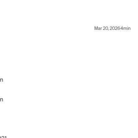
Mar 20, 2026
4min
in
In