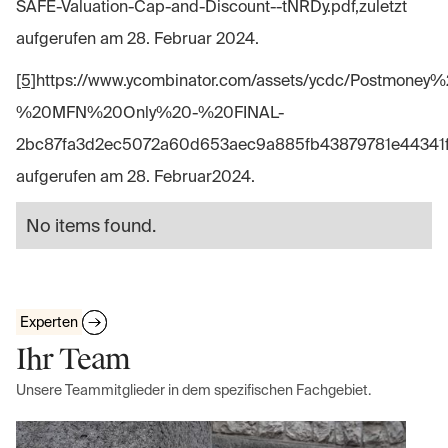
SAFE-Valuation-Cap-and-Discount--tNRDy.pdf,zuletzt
aufgerufen am 28. Februar 2024.
[5]
https://www.ycombinator.com/assets/ycdc/Postmone
%20MFN%20Only%20-%20FINAL-
2bc87fa3d2ec5072a60d653aec9a885fb43879781e44341fa7
aufgerufen am 28. Februar2024.
No items found.
Experten
Ihr Team
Unsere Teammitglieder in dem spezifischen Fachgebiet.