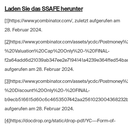
Laden Sie das SSAFE herunter
[1]
https://www.ycombinator.com/, zuletzt aufgerufen am
28. Februar 2024.
[2]
https://www.ycombinator.com/assets/ycdc/Postmoney
%20Valuation%20Cap%20Only%20-%20FINAL-
f2a64add6d21039ab347ee2e7194141a4239e364ffed54bad0
aufgerufen am 28. Februar 2024.
[3]
https://www.ycombinator.com/assets/ycdc/Postmoney
%20Discount%20Only%20-%20FINAL-
b9ecb516615d60c6c4653507442aa2561023004368232b7
aufgerufen am 28. Februar 2024.
[4]
https://docdrop.org/static/drop-pdf/YC---Form-of-