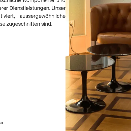
enschliche Komponente und
serer Dienstleistungen. Unser
viert, aussergewöhnliche
sse zugeschnitten sind.
i
se